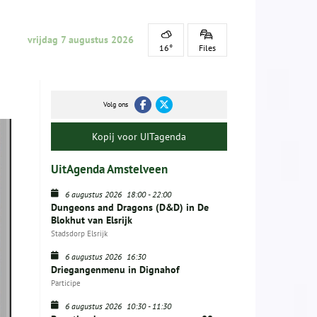
vrijdag 7 augustus 2026
16°
Files
Volg ons
Kopij voor UITagenda
UitAgenda Amstelveen
6 augustus 2026
18:00
-
22:00
Dungeons and Dragons (D&D) in De
Blokhut van Elsrijk
Stadsdorp Elsrijk
6 augustus 2026
16:30
Driegangenmenu in Dignahof
Participe
6 augustus 2026
10:30
-
11:30