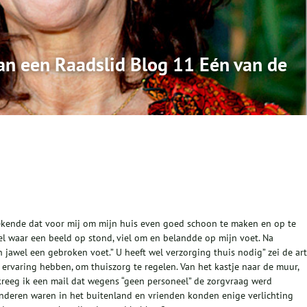
an een Raadslid Blog 11 Eén van de
tekende dat voor mij om mijn huis even goed schoon te maken en op te
el waar een beeld op stond, viel om en belandde op mijn voet. Na
 jawel een gebroken voet.” U heeft wel verzorging thuis nodig” zei de art
ervaring hebben, om thuiszorg te regelen. Van het kastje naar de muur,
 kreeg ik een mail dat wegens “geen personeel” de zorgvraag werd
nderen waren in het buitenland en vrienden konden enige verlichting