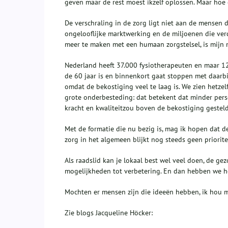
geven maar de rest moest ikzelf oplossen. Maar ho
De verschraling in de zorg ligt niet aan de mensen d
ongelooflijke marktwerking en de miljoenen die ver
meer te maken met een humaan zorgstelsel, is mijn
Nederland heeft 37.000 fysiotherapeuten en maar 12
de 60 jaar is en binnenkort gaat stoppen met daarbi
omdat de bekostiging veel te laag is. We zien hetzelf
grote onderbesteding: dat betekent dat minder pers
kracht en kwaliteitzou boven de bekostiging geste
Met de formatie die nu bezig is, mag ik hopen dat
zorg in het algemeen blijkt nog steeds geen priorite
Als raadslid kan je lokaal best wel veel doen, de ge
mogelijkheden tot verbetering. En dan hebben we he
Mochten er mensen zijn die ideeën hebben, ik hou m
Zie blogs Jacqueline Höcker: