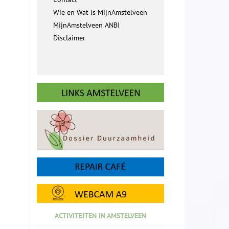
Wie en Wat is MijnAmstelveen
MijnAmstelveen ANBI
Disclaimer
ACTIVITEITEN IN AMSTELVEEN