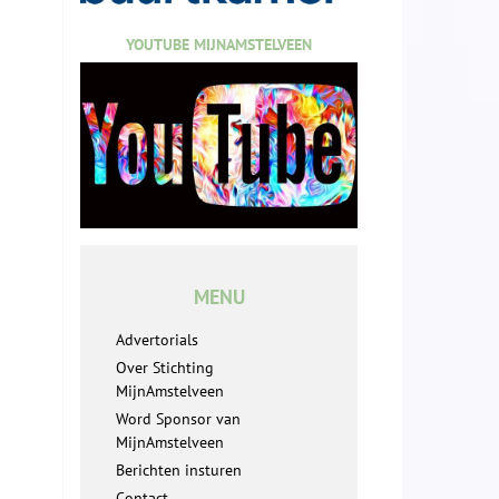
YOUTUBE MIJNAMSTELVEEN
MENU
Advertorials
Over Stichting
MijnAmstelveen
Word Sponsor van
MijnAmstelveen
Berichten insturen
Contact