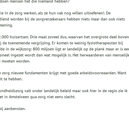
e doen mensen het die niemand hebben?
ie in de zorg werken, als ze hun vak nog willen uitoefenen!. De
diend worden bij de zorgverzekeraars hebben niets maar dan ook niets
 mening.
.000 huisartsen. Drie maal zoveel dus, waarvan het overgrote deel boven
j de toenemende vergrijzing. Er komen te weinig fysiotherapeuten bij
de in de wijkzorg: 800 miljoen ligt er landelijk op de plank maar er is ee
oneel ingezet wordt dan wat mogelijk is. Het herwaarderen van menselij
ld moeten worden.
 de zorg nieuwe fundamenten krijgt met goede arbeidsvoorwaarden. Want
it te hebben.
zondheidszorg valt onder landelijk beleid maar ook hier in de regio zie ik
t in Amstelveen qua zorg niet eens slecht.
ij aanbevolen.