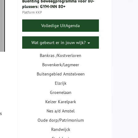
Buenting beweegprogramma voor 80-
plussers: GYM-INN 80+
Platform KKP
Volledige UitAgenda
Wat gebeurt er in jouw wijk?
Bankras /Kostverloren
Bovenkerk/Legmeer
Buitengebied Amstelveen
Elsrijk
Groenelaan
Keizer Karelpark
Nes a/d Amstel
s
Oude dorp/Patrimonium
Randwijck